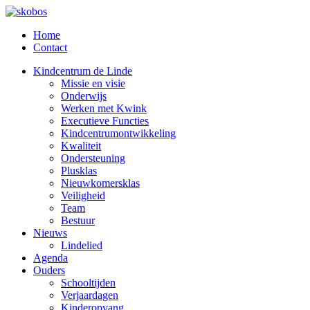
Home
Contact
Kindcentrum de Linde
Missie en visie
Onderwijs
Werken met Kwink
Executieve Functies
Kindcentrumontwikkeling
Kwaliteit
Ondersteuning
Plusklas
Nieuwkomersklas
Veiligheid
Team
Bestuur
Nieuws
Lindelied
Agenda
Ouders
Schooltijden
Verjaardagen
Kinderopvang