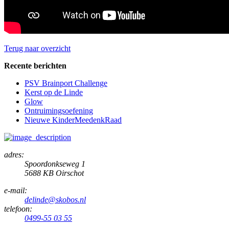
Terug naar overzicht
Recente berichten
PSV Brainport Challenge
Kerst op de Linde
Glow
Ontruimingsoefening
Nieuwe KinderMeedenkRaad
adres:
Spoordonkseweg 1
5688 KB Oirschot
e-mail:
delinde@skobos.nl
telefoon:
0499-55 03 55