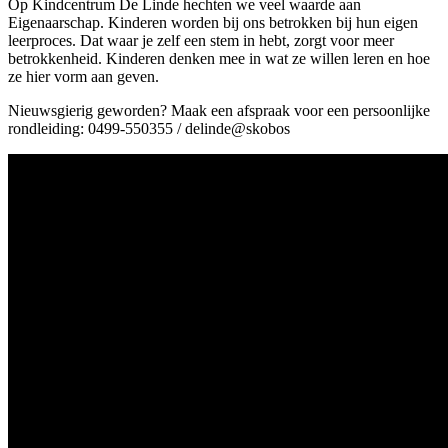
Op Kindcentrum De Linde hechten we veel waarde aan
Eigenaarschap. Kinderen worden bij ons betrokken bij hun eigen
leerproces. Dat waar je zelf een stem in hebt, zorgt voor meer
betrokkenheid. Kinderen denken mee in wat ze willen leren en hoe
ze hier vorm aan geven.
Nieuwsgierig geworden? Maak een afspraak voor een persoonlijke
rondleiding: 0499-550355 / delinde@skobos