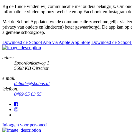
Bij de Linde vinden wij communicatie met ouders belangrijk. Om oud
informatie te vinden op onze website en op Facebook en Instagram de
Met de School App laten we de communicatie zoveel mogelijk via één 
privacy van ouders en kind(eren) beter gewaarborgd. De app kan op ee
algemene schoolgroep.
Download de School App via Apple App Store
Download de School 
adres:
Spoordonkseweg 1
5688 KB Oirschot
e-mail:
delinde@skobos.nl
telefoon:
0499-55 03 55
Inloggen voor personeel