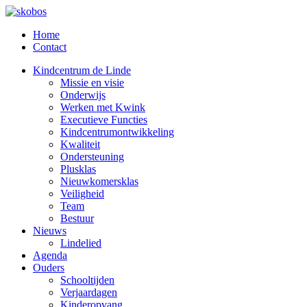
Home
Contact
Kindcentrum de Linde
Missie en visie
Onderwijs
Werken met Kwink
Executieve Functies
Kindcentrumontwikkeling
Kwaliteit
Ondersteuning
Plusklas
Nieuwkomersklas
Veiligheid
Team
Bestuur
Nieuws
Lindelied
Agenda
Ouders
Schooltijden
Verjaardagen
Kinderopvang