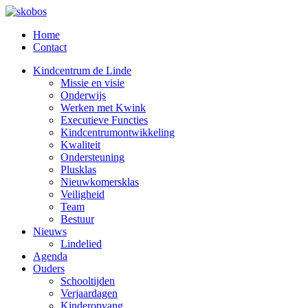
Home
Contact
Kindcentrum de Linde
Missie en visie
Onderwijs
Werken met Kwink
Executieve Functies
Kindcentrumontwikkeling
Kwaliteit
Ondersteuning
Plusklas
Nieuwkomersklas
Veiligheid
Team
Bestuur
Nieuws
Lindelied
Agenda
Ouders
Schooltijden
Verjaardagen
Kinderopvang