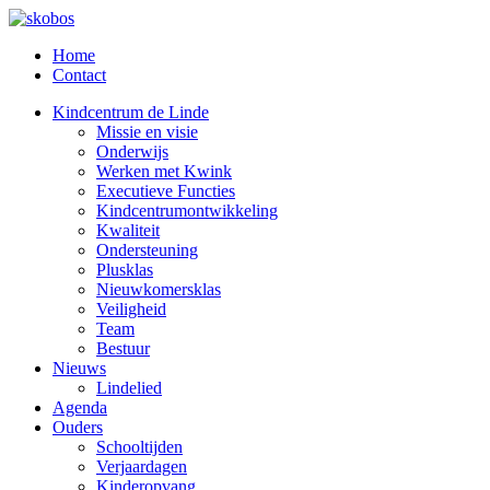
Home
Contact
Kindcentrum de Linde
Missie en visie
Onderwijs
Werken met Kwink
Executieve Functies
Kindcentrumontwikkeling
Kwaliteit
Ondersteuning
Plusklas
Nieuwkomersklas
Veiligheid
Team
Bestuur
Nieuws
Lindelied
Agenda
Ouders
Schooltijden
Verjaardagen
Kinderopvang