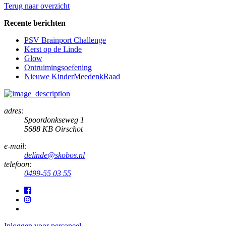
Terug naar overzicht
Recente berichten
PSV Brainport Challenge
Kerst op de Linde
Glow
Ontruimingsoefening
Nieuwe KinderMeedenkRaad
adres:
Spoordonkseweg 1
5688 KB Oirschot
e-mail:
delinde@skobos.nl
telefoon:
0499-55 03 55
Inloggen voor personeel