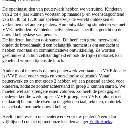
De openingstijden van peuterwerk hebben we verruimd. Kinderen
van 2 tot 4 jaar kunnen voortaan op maandag- en woensdagochtend
van 08.30 tot 12.30 uur spelenderwijs de wereld ontdekken en
verkennen met andere peuters. Hun ontwikkeling stimuleren we met
VVE-methoden. We bieden activiteiten aan specifiek gericht op de
ontwikkelingsfase van peuters.
De kinderen lunchen ook samen. Dit heeft een grote meerwaarde,
omdat de broodmaaltijd een belangrijk moment is om aandacht te
hebben voor taal en communicatieve ontwikkeling. Ze worden
gestimuleerd in hun zelfstandigheid en ook de (fijne) motoriek kan
geoefend worden tijdens de lunch.
Ander mooi nieuws is dat ons peuterwerk voortaan een VVE-locatie
is (VVE staat voor vroeg- en voorschoolse educatie). Vanaf
peuterwerk tot en met groep 2 hebben wij een passend aanbod voor
kinderen, zodat ze zonder achterstand in groep 3 kunnen starten. We
moeten wel aan strengere eisen voldoen. Zo heeft de pedagogisch
medewerker die werkt op een VVE-groep, een VVE-diploma met
de daarbij behorende eisen op de gebieden taal, rekenen, motoriek
en sociaal-emotionele ontwikkeling.
Heeft u interesse in ons peuterwerk voor uw peuter? Neem dan
vrijblijvend contact op met onze locatiemanager
Edith Hoeks
.